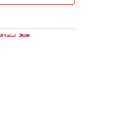
ся домены
·
Прокси