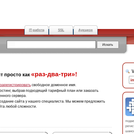
IT-работа
SSL
Аукцион
W
«раз-два-три»!
т просто как
зарегистрировать
свободное доменное имя.
остинг, выбрав подходящий тарифный план или заказать
енного сервера.
оздание сайта у нашего специалиста. Мы можем предложить
йта любой сложности.
пода
регис
шанс