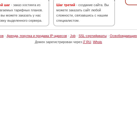
ой шаг
- заказ хостинга из
Шаг третий
- создание сайта. Вы
агаемых тарифных планов.
можете заказать сайт любой
 вы можете заказать у нас
сложности, связавшись с нашим
овку выделенного сервера.
специалистом.
ов
·
Аренда, покупка и продажа IP-адресов
·
Job
·
SSL-сертификаты
·
Освобождающие
Домен зарегистрирован через
i7.RU
.
Whois